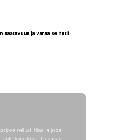
 saatavuus ja varaa se heti!
 VARAA: 040 545 2600
joaa reilusti tilaa ja jopa
 työkalujen kera. Liukuvan