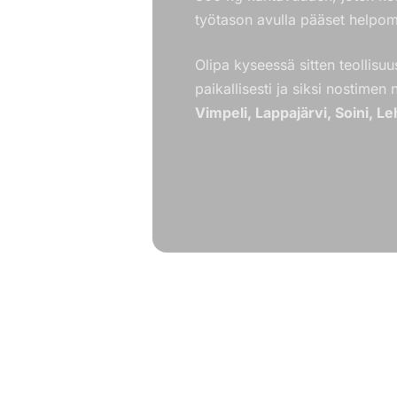
työtason avulla pääset helpom
Olipa kyseessä sitten teollisuu
paikallisesti ja siksi nostimen
Vimpeli, Lappajärvi, Soini, L