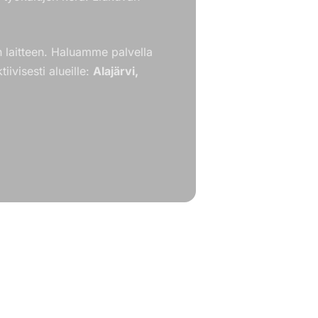
an laitteen. Haluamme palvella
iivisesti alueille:
Alajärvi,