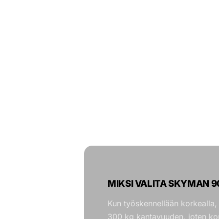
MIKSI VALITA SKYMAN 9
Kun työskennellään korkealla, t
300 kg kantavuuden, joten kor