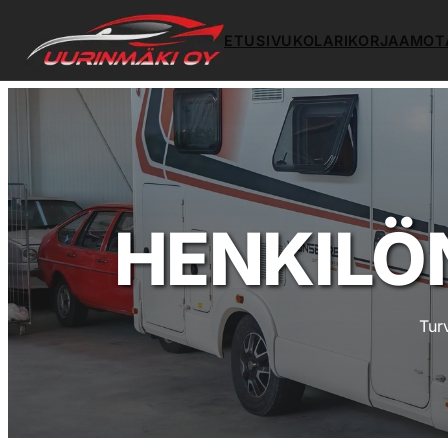
ETUSIVU
KOLARIKORJAAMO
T
HENKILÖ
Tur