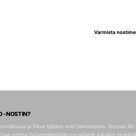
Varmista nostimen
SOITA JA
0 -NOSTIN?
urvallisuus ja tilava työtaso ovat ykkösasioita. Skyman 90 tar
issa mahtuu työskentelemään turvallisesti kaksikin henkilöä