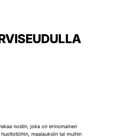
ÄRVISEUDULLA
in? Uurinmäki vuokraa
hjanmaan alueella:
 HENKILÖNOSTIN
akaa nostin, joka on erinomainen
n huoltotöihin, maalauksiin tai muihin