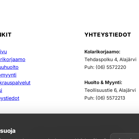
NKIT
YHTEYSTIEDOT
ivu
Kolarikorjaamo:
arikorjaamo
Tehdaspolku 4, Alajärvi
uuhuolto
Puh: (06) 5572220
omyynti
krauspalvelut
Huolto & Myynti:
i
Teollisuustie 6, Alajärvi
ystiedot
Puh: (06) 5572213
osuoja
© 2026 Uurinmäki. Kaikki oikeudet pidätetään.