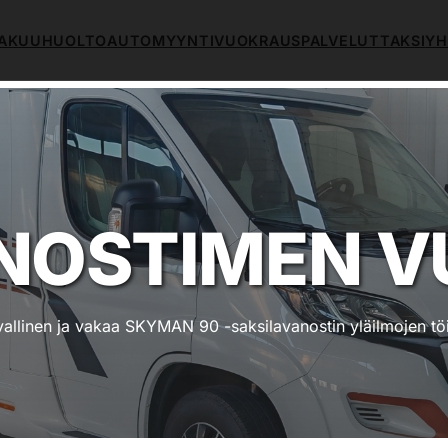
AKUUHUOLTO
AUTOMYYNTI
VUOKRAUSPALVELUT
TAKSI
YH
NOSTIMEN 
vallinen ja vakaa SKYMAN 90 -saksilavanostin yläilmojen töi