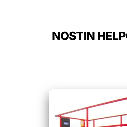
NOSTIN HELP
Tarvitsetko luotetta
SKYMAN 90 -nostim