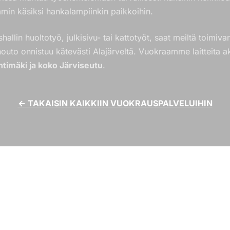
min käsiksi hankalampiinkin paikkoihin.
shallin huoltotyö, julkisivu- tai kattotyöt, saat meiltä toimiv
 nouto onnistuu kätevästi Alajärveltä. Vuokraamme laitteita akt
ehtimäki ja koko Järviseutu
.
← TAKAISIN KAIKKIIN VUOKRAUSPALVELUIHIN