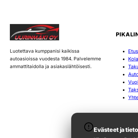
PIKALI
Luotettava kumppanisi kaikissa
Etus
autoasioissa vuodesta 1984. Palvelemme
Kol
ammattitaidolla ja asiakaslähtöisesti.
Tak
Aut
Vuo
Taks
Yhte
Evästeet ja tiet