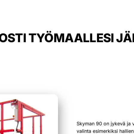
OSTI TYÖMAALLESI J
vaa henkilönostinta asennus-, huolto- tai rakennustöih
en Alajärveltä. Palvelemme joustavasti koko Etelä-Po
Alajärvi, Vimpeli, Lappajärvi, Soini ja Lehtimäki.
SKYMAN 90
Skyman 90 on jykevä ja v
valinta esimerkiksi hallie