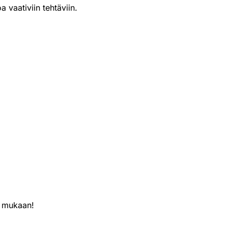
a vaativiin tehtäviin.
0,8 m työskentelykorkeus
+0,8 m liuku)
i mukaan!