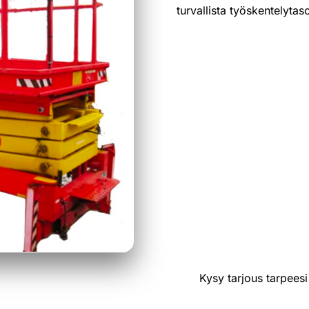
turvallista työskentelytaso
Nostokorkeus:
8,8 m / 1
Kantavuus:
300 kg
Työtaso:
2,7 m x 1,2 m (
Paino:
n. 1 300 kg
HINNASTO
Kysy tarjous tarpees